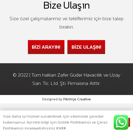
Bize Ulaşın
Size özel çalışmalarımız ve tekliflerimiz için bize talep
bırakın.
BİZİ ARAYIN!
BİZE ULAŞIN!
© 2022 | Tüm hakları Zafer Güder Havacılık ve Uzay
San. Tic. Ltd. Şti. Firmasına Aittir.
Designed by
Fikrimje Creative
Size daha iyi hizmet sunabilmek için sitemizde çerezler
kullanıyoruz. Ayrıntılı bilgi için Gizlilik Politikamızı ve Çerez
Ok
Politikamızı inceleyebilirsiniz.
KVKK