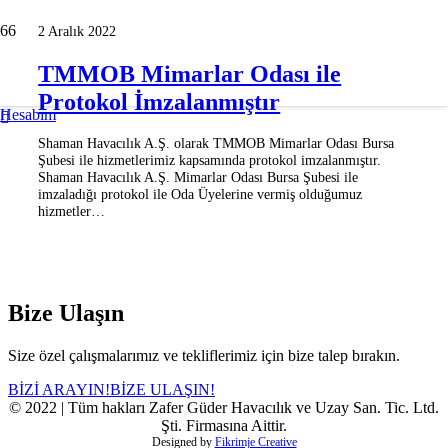
2 Aralık 2022
TMMOB Mimarlar Odası ile
Protokol İmzalanmıştır
Hesabım
Shaman Havacılık A.Ş. olarak TMMOB Mimarlar Odası Bursa
Şubesi ile hizmetlerimiz kapsamında protokol imzalanmıştır.
Shaman Havacılık A.Ş. Mimarlar Odası Bursa Şubesi ile
imzaladığı protokol ile Oda Üyelerine vermiş olduğumuz
hizmetler…
Bize Ulaşın
Size özel çalışmalarımız ve tekliflerimiz için bize talep bırakın.
BİZİ ARAYIN!
BİZE ULAŞIN!
© 2022 | Tüm hakları Zafer Güder Havacılık ve Uzay San. Tic. Ltd.
Şti. Firmasına Aittir.
Designed by
Fikrimje Creative